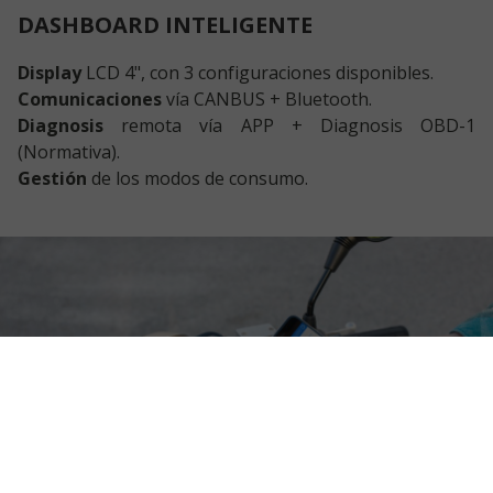
DASHBOARD INTELIGENTE
Display
LCD 4", con 3 configuraciones disponibles.
Comunicaciones
vía CANBUS + Bluetooth.
Diagnosis
remota vía APP + Diagnosis OBD-1
(Normativa).
Gestión
de los modos de consumo.