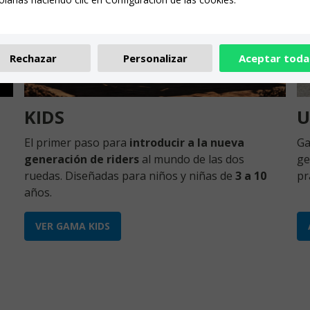
Rechazar
Personalizar
Aceptar toda
KIDS
U
El primer paso para
introducir a la nueva
G
generación de riders
al mundo de las dos
ge
ruedas. Diseñadas para niños y niñas de
3 a 10
pr
años.
VER GAMA KIDS