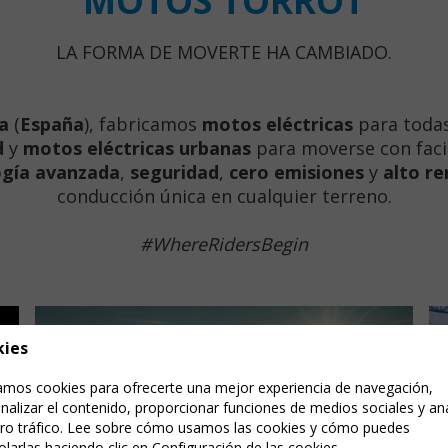
MOTOS TORROT
LA FORMA DE MOVERTE HA CAMBIADO.
a
(
España
), fabricamos
motos eléctricas
para todas
d
y
motos eléctricas urbanas
para moverse con facil
ogía avanzada
,
seguridad
,
cero emisiones
y
alto r
conducción única en cualquier terreno.
#WhereRidersBegin
kies
zamos cookies para ofrecerte una mejor experiencia de navegación,
nalizar el contenido, proporcionar funciones de medios sociales y ana
ro tráfico. Lee sobre cómo usamos las cookies y cómo puedes
olarlas haciendo clic en Configuración de las cookies.