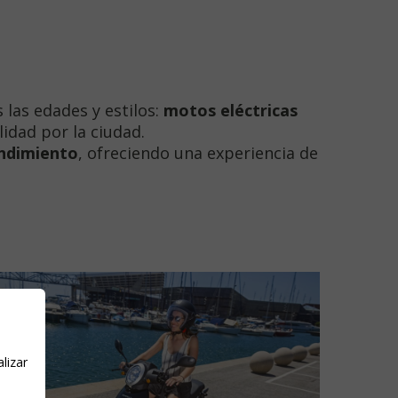
 las edades y estilos:
motos eléctricas
idad por la ciudad.
endimiento
, ofreciendo una experiencia de
lizar