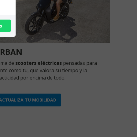
s
RBAN
ama de
scooters eléctricas
pensadas para
nte como tu, que valora su tiempo y la
acticidad por encima de todo.
ACTUALIZA TU MOBILIDAD